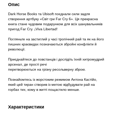
Опис
Dark Horse Books та Ubisoft поєднали сили задля
створення артбуку «Світ гри Far Cry 6». Ця прекрасна
книга стане чудовим подарунком для всіх шанувальників
пригод Far Cry. ¡Viva Libertad!
Погляньте на застиглий у часі тропічний рай та як на його
пишних краєвидах позначаються збройні конфлікти й
революції.
Приєднайтеся до повстанців і дослідіть їхній хитромудрий
арсенал, де прості речі
перетворюються на грізну ресольверну зброю.
Познайомтесь із жорстоким режимом Антона Кастійо,
який цей тиран створив із метою відбудувати рай на
горбах тих, кому в житті пощастило менше.
Характеристики