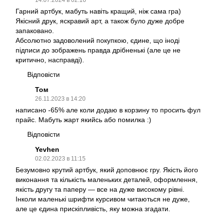
Гарний артбук, мабуть навіть кращий, ніж сама гра)
Якісний друк, яскравий арт, а також було дуже добре
запаковано.
Абсолютно задоволений покупкою, єдине, що іноді
підписи до зображень правда дрібненькі (але це не
критично, насправді).
Відповісти
Том
26.11.2023 в 14:20
написано -65% але коли додаю в корзину то просить фул
прайс. Мабуть жарт якийсь або помилка :)
Відповісти
Yevhen
02.02.2023 в 11:15
Безумовно крутий артбук, який доповнює гру. Якість його
виконання та кількість маленьких деталей, оформлення,
якість другу та паперу — все на дуже високому рівні.
Інколи маленькі шрифти курсивом читаються не дуже,
але це єдина прискіпливість, яку можна згадати.