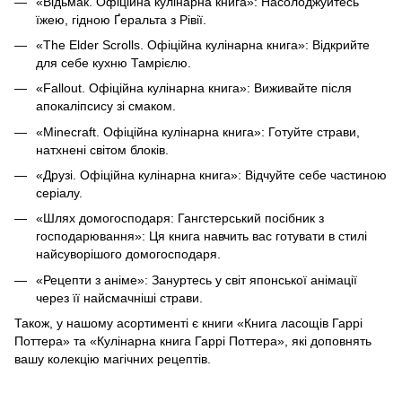
«Відьмак. Офіційна кулінарна книга»: Насолоджуйтесь
їжею, гідною Ґеральта з Рівії.
«The Elder Scrolls. Офіційна кулінарна книга»: Відкрийте
для себе кухню Тамрієлю.
«Fallout. Офіційна кулінарна книга»: Виживайте після
апокаліпсису зі смаком.
«Minecraft. Офіційна кулінарна книга»: Готуйте страви,
натхнені світом блоків.
«Друзі. Офіційна кулінарна книга»: Відчуйте себе частиною
серіалу.
«Шлях домогосподаря: Гангстерський посібник з
господарювання»: Ця книга навчить вас готувати в стилі
найсуворішого домогосподаря.
«Рецепти з аніме»: Зануртесь у світ японської анімації
через її найсмачніші страви.
Також, у нашому асортименті є книги «Книга ласощів Гаррі
Поттера» та «Кулінарна книга Гаррі Поттера», які доповнять
вашу колекцію магічних рецептів.