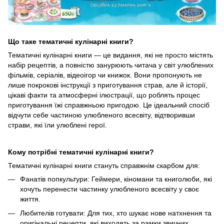
Що таке тематичні кулінарні книги?
Тематичні кулінарні книги — це видання, які не просто містять
набір рецептів, а повністю занурюють читача у світ улюблених
фільмів, серіалів, відеоігор чи книжок. Вони пропонують не
лише покрокові інструкції з приготування страв, але й історії,
цікаві факти та атмосферні ілюстрації, що роблять процес
приготування їжі справжньою пригодою. Це ідеальний спосіб
відчути себе частиною улюбленого всесвіту, відтворивши
страви, які їли улюблені герої.
Кому потрібні тематичні кулінарні книги?
Тематичні кулінарні книги стануть справжнім скарбом для:
Фанатів попкультури: Геймери, кіномани та книголюби, які
хочуть перенести частинку улюбленого всесвіту у своє
життя.
Любителів готувати: Для тих, хто шукає нове натхнення та
оригінальні рецепти, які виходять за рамки звичних