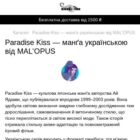
Безплатна доставка від 1500 ₴
Каталог
Paradise Kiss — манґа українською від MAL'OPUS
Paradise Kiss — манґа українською
від MAL'OPUS
Paradise Kiss — культова японська манґа авторства Ай
Ядзави, що публікувалася впродовж 1999–2003 років. Вона
здобула світове визнання завдяки глибокому дослідженню тем
дорослішання, самовизначення й витонченому стилю, що
тісно переплітається зі світом високої моди. Також історія
отримала стильну аніме-адаптацію та повнометражний
ігровий фільм.
Українською серія виходить у форматі омнібуса: під м'якою