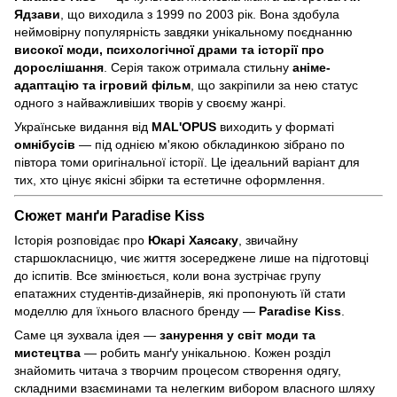
Ядзави
, що виходила з 1999 по 2003 рік. Вона здобула
неймовірну популярність завдяки унікальному поєднанню
високої моди, психологічної драми та історії про
дорослішання
. Серія також отримала стильну
аніме-
адаптацію та ігровий фільм
, що закріпили за нею статус
одного з найважливіших творів у своєму жанрі.
Українське видання від
MAL'OPUS
виходить у форматі
омнібусів
— під однією м'якою обкладинкою зібрано по
півтора томи оригінальної історії. Це ідеальний варіант для
тих, хто цінує якісні збірки та естетичне оформлення.
Сюжет манґи Paradise Kiss
Історія розповідає про
Юкарі Хаясаку
, звичайну
старшокласницю, чиє життя зосереджене лише на підготовці
до іспитів. Все змінюється, коли вона зустрічає групу
епатажних студентів-дизайнерів, які пропонують їй стати
моделлю для їхнього власного бренду —
Paradise Kiss
.
Саме ця зухвала ідея —
занурення у світ моди та
мистецтва
— робить манґу унікальною. Кожен розділ
знайомить читача з творчим процесом створення одягу,
складними взаєминами та нелегким вибором власного шляху