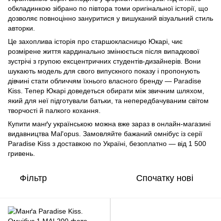
обкладинкою зібрано по півтора томи оригінальної історії, що
дозволяє повноцінно зануритися у вишуканий візуальний стиль
авторки.
Це захоплива історія про старшокласницю Юкарі, чиє
розмірене життя кардинально змінюється після випадкової
зустрічі з групою ексцентричних студентів-дизайнерів. Вони
шукають модель для свого випускного показу і пропонують
дівчині стати обличчям їхнього власного бренду — Paradise
Kiss. Тепер Юкарі доведеться обирати між звичним шляхом,
який для неї підготували батьки, та непередбачуваним світом
творчості й палкого кохання.
Купити манґу українською можна вже зараз в онлайн-магазині
видавництва Mal'opus. Замовляйте бажаний омнібус із серії
Paradise Kiss з доставкою по Україні, безоплатно — від 1 500
гривень.
Фільтр
Спочатку нові