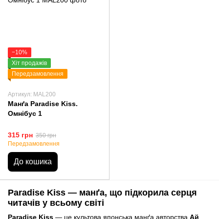
−10%
Хіт продажів
Передзамовлення
Артикул: MAL200
Манґа Paradise Kiss.
Омнібус 1
315 грн
350 грн
Передзамовлення
До кошика
Paradise Kiss — манґа, що підкорила серця
читачів у всьому світі
Paradise Kiss
— це культова японська манґа авторства
Ай