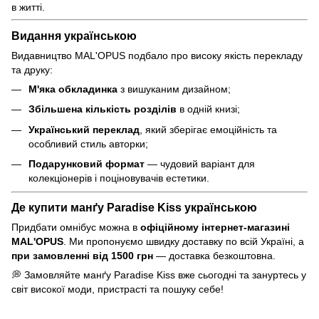
в житті.
Видання українською
Видавництво MAL'OPUS подбало про високу якість перекладу
та друку:
М'яка обкладинка
з вишуканим дизайном;
Збільшена кількість розділів
в одній книзі;
Український переклад
, який зберігає емоційність та
особливий стиль авторки;
Подарунковий формат
— чудовий варіант для
колекціонерів і поціновувачів естетики.
Де купити манґу Paradise Kiss українською
Придбати омнібус можна в
офіційному інтернет-магазині
MAL'OPUS
. Ми пропонуємо швидку доставку по всій Україні, а
при замовленні від 1500 грн
— доставка безкоштовна.
💭 Замовляйте манґу Paradise Kiss вже сьогодні та зануртесь у
світ високої моди, пристрасті та пошуку себе!