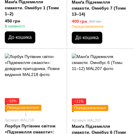
Манґа Підземелля
Манґа Підземелля
смакоти. Омнібус 1 (Томи
смакоти. Омнібус 7 (Томи
1–2)
13–14)
450 грн
400 грн
450 грн
В наявності
Передзамовлення
До кошика
До кошика
−10%
−11%
Передзамовлення
Передзамовлення
1
Артикул: MAL218
Артикул: MAL207
Лорбук Путівник світом
Манґа Підземелля
«Підземелля смакоти»:
смакоти. Омнібус 6 (Томи