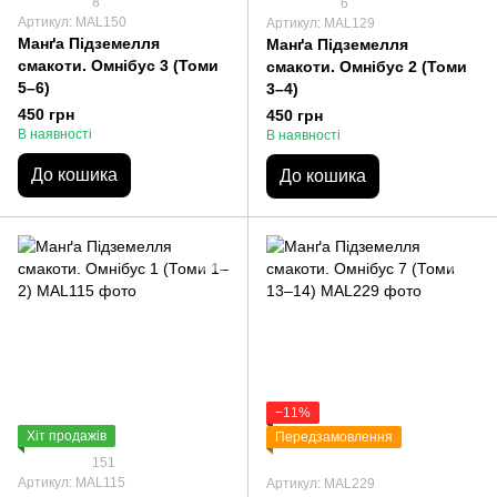
8
6
Артикул: MAL150
Артикул: MAL129
Манґа Підземелля
Манґа Підземелля
смакоти. Омнібус 3 (Томи
смакоти. Омнібус 2 (Томи
5–6)
3–4)
450 грн
450 грн
В наявності
В наявності
До кошика
До кошика
−11%
Хіт продажів
Передзамовлення
151
Артикул: MAL115
Артикул: MAL229