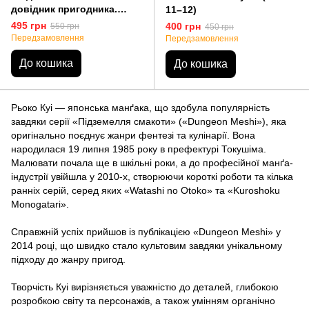
довідник пригодника.
11–12)
Повне видання
495 грн
400 грн
550 грн
450 грн
Передзамовлення
Передзамовлення
До кошика
До кошика
Рьоко Куі — японська манґака, що здобула популярність
завдяки серії «Підземелля смакоти» («Dungeon Meshi»), яка
оригінально поєднує жанри фентезі та кулінарії. Вона
народилася 19 липня 1985 року в префектурі Токушіма.
Малювати почала ще в шкільні роки, а до професійної манґа-
індустрії увійшла у 2010-х, створюючи короткі роботи та кілька
ранніх серій, серед яких «Watashi no Otoko» та «Kuroshoku
Monogatari».
Справжній успіх прийшов із публікацією «Dungeon Meshi» у
2014 році, що швидко стало культовим завдяки унікальному
підходу до жанру пригод.
Творчість Куі вирізняється уважністю до деталей, глибокою
розробкою світу та персонажів, а також умінням органічно