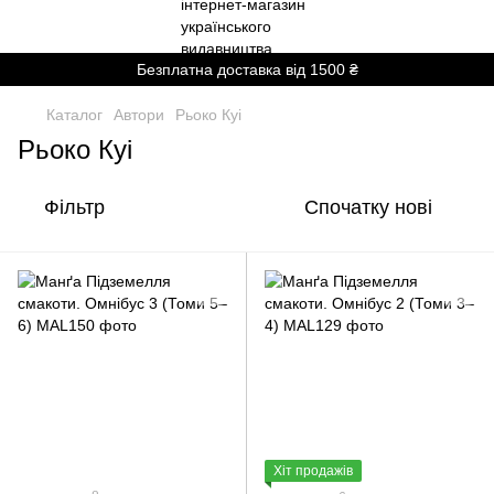
Безплатна доставка від 1500 ₴
Каталог
Автори
Рьоко Куі
Рьоко Куі
Фільтр
Спочатку нові
Хіт продажів