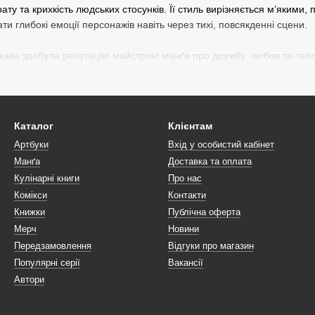
ату та крихкість людських стосунків. Її стиль вирізняється м’яким
ти глибокі емоції персонажів навіть через тихі, повсякденні сцени.
ікава здобула репутацію майстрині манґи про дружбу, любов та тепл
кі Мідорікави можна вже зараз в онлайн-магазині Malʼopus. Замовля
Каталог
Клієнтам
Артбуки
Вхід у особистий кабінет
Манґа
Доставка та оплата
Кулінарні книги
Про нас
Комікси
Контакти
Книжки
Публічна оферта
Мерч
Новини
Передзамовлення
Відгуки про магазин
Популярні серії
Вакансії
Автори