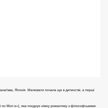
анаґава, Японія. Малювати почала ще в дитинстві, а перші
bi no Mori e»), яка поєднує ніжну романтику з філософськими