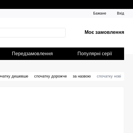
Бажане
Вхід
Моє замовлення
Передзамовлення
Популярні серії
очатку дешевше
спочатку дорожче
за назвою
спочатку нові