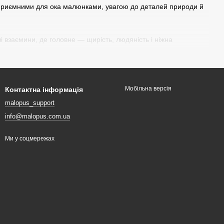
и, приємними для ока малюнками, увагою до деталей природи й
і взаємини, де головне — щирість, людяність і ніжна
йте з доставкою по Україні, безоплатно — від 1 500 гривень.
Мобільна версія
Контактна інформація
malopus_support
info@malopus.com.ua
Ми у соцмережах