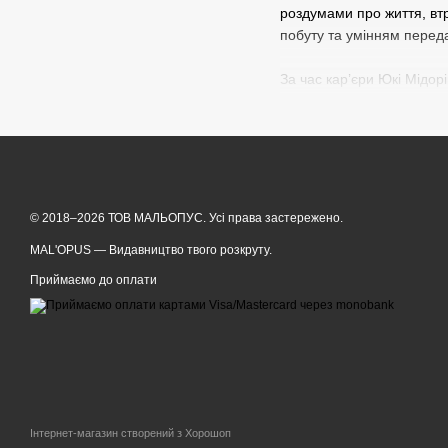
роздумами про життя, втр
побуту та умінням переда
За час кар’єри Юкі Мідор
атмосфера.
Купити манґу авторства Ю
© 2018–2026 ТОВ МАЛЬОПУС. Усі права застережено.
MAL'OPUS — Видавництво твого розкруту.
Приймаємо до оплати
Інтернет-магазин створений з Хорошоп