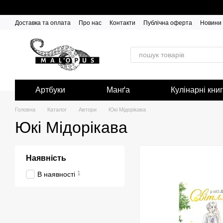
Перейти до основного контенту
Доставка та оплата
Про нас
Контакти
Публічна оферта
Новини
Артбуки
Манґа
Кулінарні кни
Головна
Каталог
Автори
Юкі Мідорікава
Юкі Мідорікава
Наявність
1
В наявності