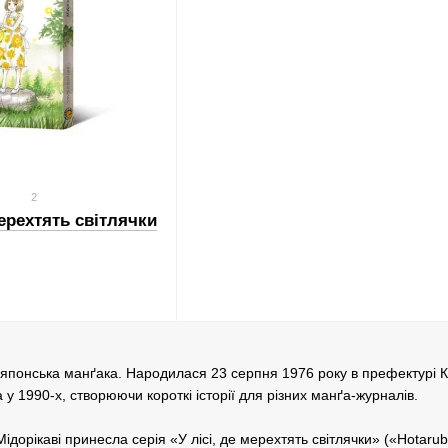
2
мерехтять світлячки
 японська манґака. Народилася 23 серпня 1976 року в префектурі К
 у 1990-х, створюючи короткі історії для різних манґа-журналів.
дорікаві принесла серія «У лісі, де мерехтять світлячки» («Hotaru