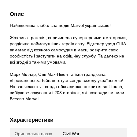
Опис
Найвідоміша глобальна подія Marvel українською!
Жахлива трагедія, спричинена супергероями-аматорами,
розділила наймогутніших героїв світу. Відтепер уряд США
вимагає від кожного самосудця в масці розкрити свою
особистість і заступити на офіційну службу. Та далеко не
всі згодні з такими умовами.
Марк Міллар, Стів Мак-Нівен та їхня грандіозна
«Громадянська Війна» готується до виходу українською!
На вас чекають: тверда обкладинка, покриття soft-touch,
вибіркове лакування і 208 сторінок, які назавжди змінили
Всесвіт Marvel.
Характеристики
Оригінальна назва
Civil War