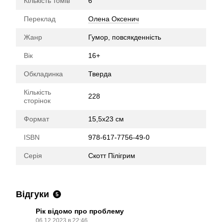
Кількість томів
6
Переклад
Олена Оксенич
Жанр
Гумор, повсякденність
Вік
16+
Обкладинка
Тверда
Кількість
228
сторінок
Формат
15,5х23 см
ISBN
978-617-7756-49-0
Серія
Скотт Пілігрим
Відгуки
5
Рік відомо про проблему
06.12.2023 в 22:46