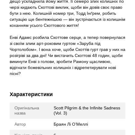
дещо ускладнила йому життя. Її семеро злих колишніх по
черзі кидають Скоттові виклик, щоби він довів своє право
бути з нею. Колишній номер три, Тодд Інґрем, робить
ситуацію ще бентежнішою — він зустрічається із колишнім
коханням усього Скоттового життя!
Енві Адамс розбила Скоттове серце, а тепер повернулася
зі своїм злим арт-роковим гуртом «Заруба під
Чортолобом». І вона хоче, щоби Скоттів гурт грав у них на
розігріві за два дні! Чи вистачить Скоттові 48 годин, щоби
викинути Енві з голови, зробити Рамону щасливою,
відігнати божевільних колишніх і відрепетирувати нові
пісні?
Характеристики
Оригінальна
Scott Pilgrim & the Infinite Sadness
назва
(Vol. 3)
Автор
Браян Лі О’Меллі