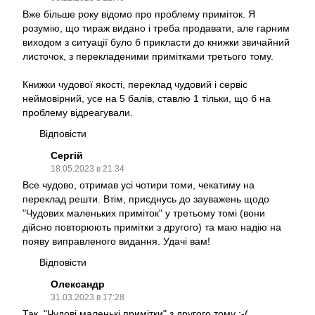
Вже більше року відомо про проблему приміток. Я
розумію, що тираж видано і треба продавати, але гарним
виходом з ситуації було б прикласти до книжки звичайний
листочок, з перекладеними примітками третього тому.
Книжки чудової якості, переклад чудовий і сервіс
неймовірний, усе на 5 балів, ставлю 1 тільки, що б на
проблему відреагували.
Відповісти
Сергій
18.05.2023 в 21:34
Все чудово, отримав усі чотири томи, чекатиму на
переклад решти. Втім, приєднусь до зауважень щодо
"Чудових маленьких приміток" у третьому томі (вони
дійсно повторюють примітки з другого) та маю надію на
появу виправленого видання. Удачі вам!
Відповісти
Олександр
31.03.2023 в 17:28
Так, "Чудові маленькі примітки" з другого тому :-(