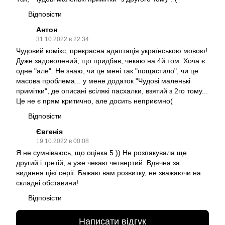
Відповісти
Антон
31.10.2022 в 22:34
Чудовий комікс, прекрасна адаптація українською мовою!
Дуже задоволений, що придбав, чекаю на 4й том. Хоча є
одне "але". Не знаю, чи це мені так "пощастило", чи це
масова проблема... у мене додаток "Чудові маленькі
примітки", де описані всілякі пасхалки, взятий з 2го тому...
Це не є прям критично, але досить неприємно(
Відповісти
Євгенія
19.10.2022 в 00:08
Я не сумніваюсь, що оцінка 5 )) Не розпакувала ще
другий і третій, а уже чекаю четвертий. Вдячна за
видання цієї серії. Бажаю вам розвитку, не зважаючи на
складні обставини!
Відповісти
Написати відгук