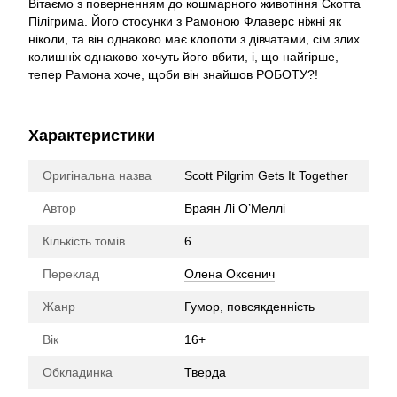
Вітаємо з поверненням до кошмарного животіння Скотта
Пілігрима. Його стосунки з Рамоною Флаверс ніжні як
ніколи, та він однаково має клопоти з дівчатами, сім злих
колишніх однаково хочуть його вбити, і, що найгірше,
тепер Рамона хоче, щоби він знайшов РОБОТУ?!
Характеристики
Оригінальна назва
Scott Pilgrim Gets It Together
Автор
Браян Лі О’Меллі
Кількість томів
6
Переклад
Олена Оксенич
Жанр
Гумор, повсякденність
Вік
16+
Обкладинка
Тверда