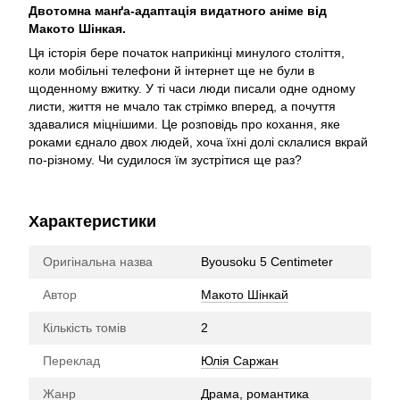
Двотомна манґа-адаптація видатного аніме від
Макото Шінкая.
Ця історія бере початок наприкінці минулого століття,
коли мобільні телефони й інтернет ще не були в
щоденному вжитку. У ті часи люди писали одне одному
листи, життя не мчало так стрімко вперед, а почуття
здавалися міцнішими. Це розповідь про кохання, яке
роками єднало двох людей, хоча їхні долі склалися вкрай
по-різному. Чи судилося їм зустрітися ще раз?
Характеристики
Оригінальна назва
Byousoku 5 Centimeter
Автор
Макото Шінкай
Кількість томів
2
Переклад
Юлія Саржан
Жанр
Драма, романтика