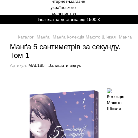
Безплатна доставка від 1500 ₴
Каталог
Манґа
Манґа Колекція Макото Шінкая
Манґа 5 
Манґа 5 сантиметрів за секунду.
Том 1
Артикул:
MAL185
Залишити відгук