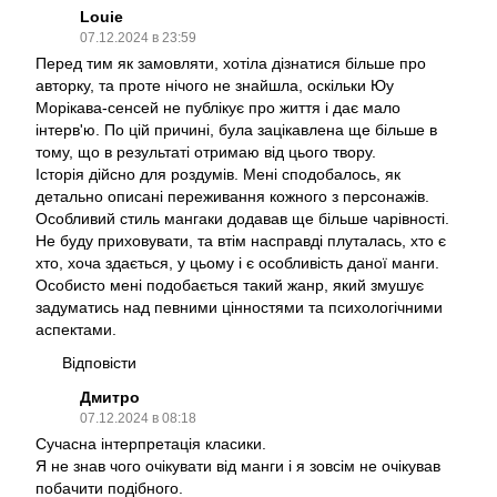
Louie
07.12.2024 в 23:59
Перед тим як замовляти, хотіла дізнатися більше про
авторку, та проте нічого не знайшла, оскільки Юу
Морікава-сенсей не публікує про життя і дає мало
інтерв'ю. По цій причині, була зацікавлена ще більше в
тому, що в результаті отримаю від цього твору.
Історія дійсно для роздумів. Мені сподобалось, як
детально описані переживання кожного з персонажів.
Особливий стиль мангаки додавав ще більше чарівності.
Не буду приховувати, та втім насправді плуталась, хто є
хто, хоча здається, у цьому і є особливість даної манги.
Особисто мені подобається такий жанр, який змушує
задуматись над певними цінностями та психологічними
аспектами.
Відповісти
Дмитро
07.12.2024 в 08:18
Сучасна інтерпретація класики.
Я не знав чого очікувати від манги і я зовсім не очікував
побачити подібного.