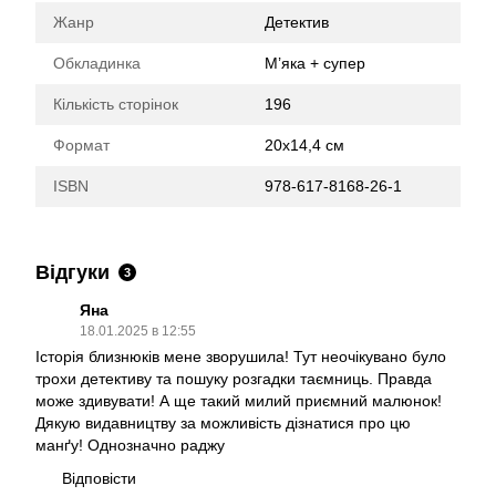
Жанр
Детектив
Обкладинка
М’яка + супер
Кількість сторінок
196
Формат
20х14,4 см
ISBN
978-617-8168-26-1
Відгуки
3
Яна
18.01.2025 в 12:55
Історія близнюків мене зворушила! Тут неочікувано було
трохи детективу та пошуку розгадки таємниць. Правда
може здивувати! А ще такий милий приємний малюнок!
Дякую видавництву за можливість дізнатися про цю
манґу! Однозначно раджу
Відповісти