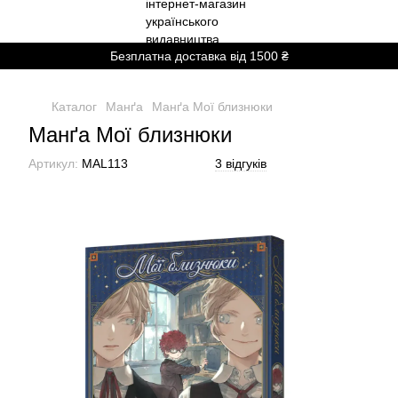
Безплатна доставка від 1500 ₴
Каталог
Манґа
Манґа Мої близнюки
Манґа Мої близнюки
Артикул:
MAL113
3 відгуків