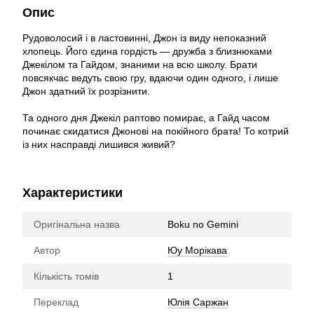
Опис
Рудоволосий і в ластовинні, Джон із виду непоказний
хлопець. Його єдина гордість — дружба з близнюками
Джекілом та Гайдом, знаними на всю школу. Брати
повсякчас ведуть свою гру, вдаючи один одного, і лише
Джон здатний їх розрізнити.
Та одного дня Джекіл раптово помирає, а Гайд часом
починає скидатися Джонові на покійного брата! То котрий
із них насправді лишився живий?
Характеристики
Оригінальна назва
Boku no Gemini
Автор
Юу Морікава
Кількість томів
1
Переклад
Юлія Саржан