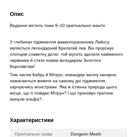
Опис
Видання містить томи 9–10 оригінальної манґи.
У глибинах підземелля важкопораненому Лайосу
являється легендарний Крилатий лев. Він пророкує
хлопцеві славетну долю: той мусить здолати навіженого
чарівника й стати новим володарем Золотого
Королівства!
Тим часом Кабру й Мітрун, командир загону канарок,
намагаються вижити на самому дні підземелля,
харчуючись монстрами. Яка ж істинна природа цього
місця, що її повідає Мітрун? І що приховує трагічне
минуле ельфа?..
Характеристики
Оригінальна назва
Dungeon Meshi