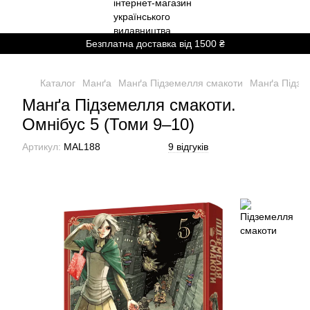
Безплатна доставка від 1500 ₴
Каталог
Манґа
Манґа Підземелля смакоти
Манґа Підзем
Манґа Підземелля смакоти.
Омнібус 5 (Томи 9–10)
Артикул:
MAL188
9 відгуків