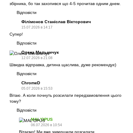
збірника, бо так захопився що 4-5 прочитав одним днем.
Відповісти
Філімонов Станіслав Вікторович
15.07.2026 в 14:17
Супер!
Відповісти
Олена Мельничук
12.07.2026 в 21:08
Швидка відправка, дитина щаслива, дуже рекомендує)
Відповісти
ChromeD
05.07.2026 в 15:53
Вітаю. А коли почнуть розсилати передзамовлення цього
тому?
Відповісти
MAL'OPUS
06.07.2026 в 10:54
Вітаємо! Ми вже завершили розсилати