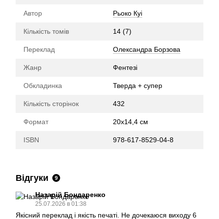
Автор
Рьоко Куі
Кількість томів
14 (7)
Переклад
Олександра Борзова
Жанр
Фентезі
Обкладинка
Тверда + супер
Кількість сторінок
432
Формат
20х14,4 см
ISBN
978-617-8529-04-8
Відгуки
9
Назарій Бондаренко
25.07.2026 в 01:38
Якісний переклад і якість печаті. Не дочекаюся виходу 6