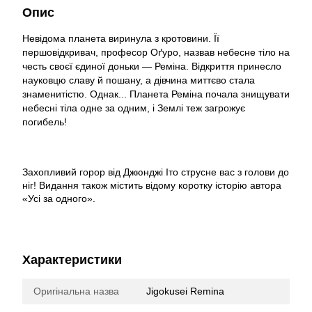
Опис
Невідома планета виринула з кротовини. Її
першовідкривач, професор Оґуро, назвав небесне тіло на
честь своєї єдиної доньки — Реміна. Відкриття принесло
науковцю славу й пошану, а дівчина миттєво стала
знаменитістю. Однак... Планета Реміна почала знищувати
небесні тіла одне за одним, і Землі теж загрожує
погибель!
Захопливий горор від Джюнджі Іто струсне вас з голови до
ніг! Видання також містить відому коротку історію автора
«Усі за одного».
Характеристики
Оригінальна назва
Jigokusei Remina