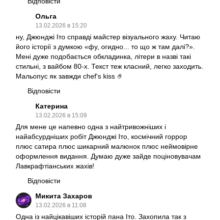
Відповісти
Ольга
13.02.2026 в 15:20
ну, Джюнджі Іто справді майстер візуального жаху. Читаю
його історії з думкою «фу, огидно... то що ж там далі?».
Мені дуже подобається обкладинка, літери в назві такі
стильні, з вайбом 80-х. Текст теж класний, легко заходить.
Мальопус як завжди chef's kiss 🤌
Відповісти
Катерина
13.02.2026 в 15:09
Для мене це напевно одна з найтривожніших і
найабсурдніших робіт Джюнджі Іто, космічний горрор
плюс сатира плюс шикарний малюнок плюс неймовірне
оформлення видання. Думаю дуже зайде поціновувачам
Лавкрафтіанських жахів!
Відповісти
Микита Захаров
13.02.2026 в 11:08
Одна із найцікавіших історій пана Іто. Захопила так з