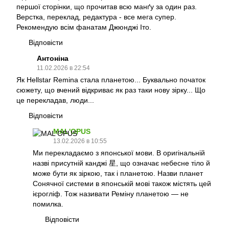
першої сторінки, що прочитав всю манґу за один раз.
Верстка, переклад, редактура - все мега супер.
Рекомендую всім фанатам Джюнджі Іто.
Відповісти
Антоніна
11.02.2026 в 22:54
Як Hellstar Remina стала планетою... Буквально початок
сюжету, що вчений відкриває як раз таки нову зірку... Що
це перекладав, люди...
Відповісти
MAL'OPUS
13.02.2026 в 10:55
Ми перекладаємо з японської мови. В оригінальній
назві присутній канджі 星, що означає небесне тіло й
може бути як зіркою, так і планетою. Назви планет
Сонячної системи в японській мові також містять цей
ієрогліф. Тож називати Реміну планетою — не
помилка.
Відповісти