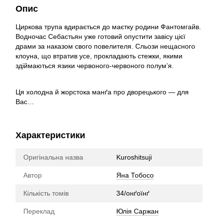
Опис
Циркова трупа вдирається до маєтку родини Фантомгайв.
Водночас Себастьян уже готовий опустити завісу цієї
драми за наказом свого повелителя. Сльози нещасного
клоуна, що втратив усе, прокладають стежки, якими
здіймаються язики червоного-червоного полум’я.
Ця холодна й жорстока манґа про дворецького — для
Вас…
Характеристики
Оригінальна назва
Kuroshitsuji
Автор
Яна Тобосо
Кількість томів
34/онґоїнґ
Переклад
Юлія Саржан