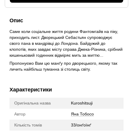
Опис
Саме коли соціальне життя родини Фантомгайв на піку,
приходить лист. Дворецький Себастьян супроводжує
свого пана в мандрівці до Лондона. Байдужий до
клопотів, яких завдає місту справа Джека-Різника, срібний
кишеньковий годинник відміряє мить за миттю...
Пропонуємо Вам цю манґу про дворецького, якому так
личить найбільш туманна зі столиць світу.
Характеристики
Оригінальна назва
Kuroshitsuji
Автор
Яна Тобосо
Кількість томів
33/онґоїнґ