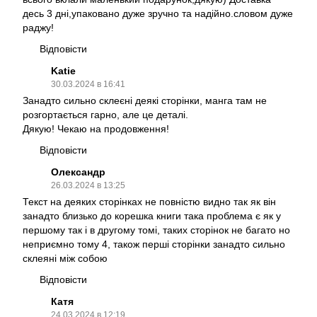
десь 3 дні,упаковано дуже зручно та надійно.словом дуже
раджу!
Відповісти
Katie
30.03.2024 в 16:41
Занадто сильно склеєні деякі сторінки, манга там не
розгортається гарно, але це деталі.
Дякую! Чекаю на продовження!
Відповісти
Олександр
26.03.2024 в 13:25
Текст на деяких сторінках не повністю видно так як він
занадто близько до корешка книги така проблема є як у
першому так і в другому томі, таких сторінок не багато но
неприємно тому 4, також перші сторінки занадто сильно
склеяні між собою
Відповісти
Катя
24.03.2024 в 12:19