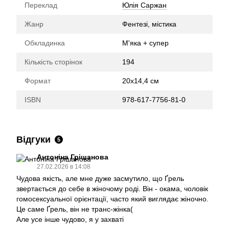
Переклад
Юлія Саржан
Жанр
Фентезі, містика
Обкладинка
М'яка + супер
Кількість сторінок
194
Формат
20х14,4 см
ISBN
978-617-7756-81-0
Відгуки
5
Антоніна Грішанова
27.02.2026 в 14:08
Чудова якість, але мне дуже засмутило, що Ґрель
звертається до себе в жіночому роді. Він - окама, чоловік
гомосексуальної орієнтації, часто який виглядає жіночно.
Це саме Ґрель, він не транс-жінка(
Але усе інше чудово, я у захваті