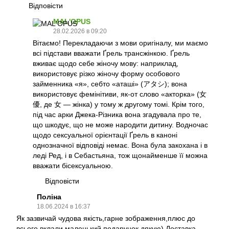
Відповісти
MAL'OPUS
28.02.2026 в 09:20
Вітаємо! Перекладаючи з мови оригіналу, ми маємо
всі підстави вважати Ґрель трансжінкою. Ґрель
вживає щодо себе жіночу мову: наприклад,
використовує різко жіночу форму особового
займенника «я», себто «аташі» (アタシ); вона
використовує фемінітиви, як-от слово «акторка» (女
優, де 女 — жінка) у тому ж другому томі. Крім того,
під час арки Джека-Різника вона згадувала про те,
що шкодує, що не може народити дитину. Водночас
щодо сексуальної орієнтації Ґрель в каноні
однозначної відповіді немає. Вона була закохана і в
леді Ред, і в Себастьяна, тож щонайменше її можна
вважати бісексуальною.
Відповісти
Поліна
18.06.2024 в 16:37
Як зазвичай чудова якість,гарне зображення,плюс до
всього вклали маленький подарунок,дякую) Доставка