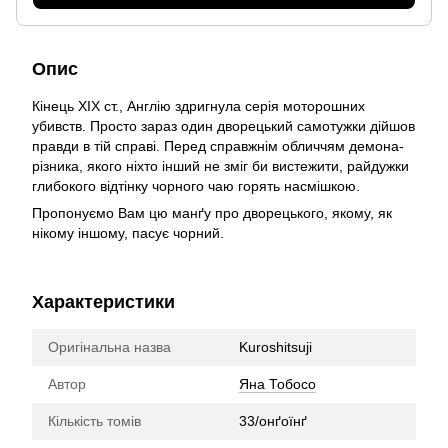
Опис
Кінець ХІХ ст., Англію здригнула серія моторошних
убивств. Просто зараз один дворецький самотужки дійшов
правди в тій справі. Перед справжнім обличчям демона-
різника, якого ніхто інший не зміг би вистежити, райдужки
глибокого відтінку чорного чаю горять насмішкою.
Пропонуємо Вам цю манґу про дворецького, якому, як
нікому іншому, пасує чорний.
Характеристики
Оригінальна назва
Kuroshitsuji
Автор
Яна Тобосо
Кількість томів
33/онґоїнґ