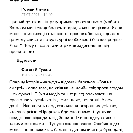
Роман Личов
27.07.2026 в 14:49
Цікавий детектив, інтригу тримає до останнього (майже).
Загалом мені сподобалась історія, хоча і не цілком. Як на
мене, то мотивація головного героя слабенька, однак, я
це можу списати на культурні особливості безпосередньо
Японії. Тому я все ж таки отримав задоволення від
прочитаного
Відповісти
Євгеній Гужва
15.02.2026 в 02:42
Спершу історія «нагадує» відомий багатьом «Зошит
смерті» - опис того, на скільки «гнилий» світ, трохи згодом
– як сучасні ІТ (у т.ч медіа та інтернет) впливають на
«розголос у суспільстві», теми, наче, непогані. А ось
далі… Йде досить неоднозначне «покарання» усіх тих,
хто за версією «Пророка» йде «поганим», і тут дуже
швидко все відходить від Зошита. І чи погоджуватися з
такими методами… Тут уже значно важче. Особисто для
мене – то не викликає бажання дізнаватися що буде далі,