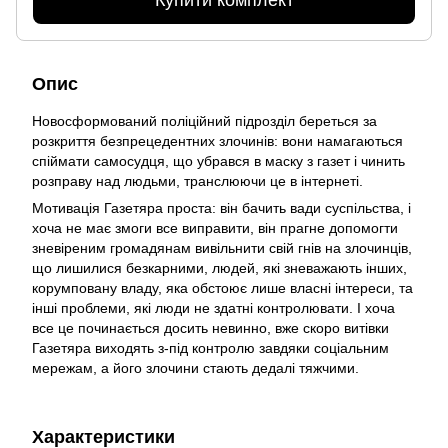
Опис
Новосформований поліційний підрозділ береться за
розкриття безпрецедентних злочинів: вони намагаються
спіймати самосудця, що убрався в маску з газет і чинить
розправу над людьми, транслюючи це в інтернеті.
Мотивація Газетяра проста: він бачить вади суспільства, і
хоча не має змоги все виправити, він прагне допомогти
зневіреним громадянам вивільнити свій гнів на злочинців,
що лишилися безкарними, людей, які зневажають інших,
корумповану владу, яка обстоює лише власні інтереси, та
інші проблеми, які люди не здатні контролювати. І хоча
все це починається досить невинно, вже скоро витівки
Газетяра виходять з-під контролю завдяки соціальним
мережам, а його злочини стають дедалі тяжчими.
Характеристики