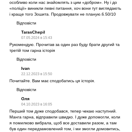
особливо коли нас знайомлять з цим «добром». Ну і до
«поліції» виникли певні питання, хоч вони тут виглядають
і краще того Зошита. Продовжувати не планую.6.50/10
Відповісти
TarasChepil
07.05.2024 в 15:43
Рукомендую. Прочитав за один раз буду брати другий та
третій том гарна історія
Відповісти
Ivan
22.12.2023 в 15:50
Почитайте. Вам має сподобатись ця історія.
Відповісти
Оля
04.10.2023 в 16:05
Перший том дуже сподобався, тепер чекаю наступний.
Манга гарна, відправили швидко. І дуже допомогли, коли
я помилково вибрала, щоб все доставили разом, а там
був один передзамовлений том, і ми змогли домовитись,