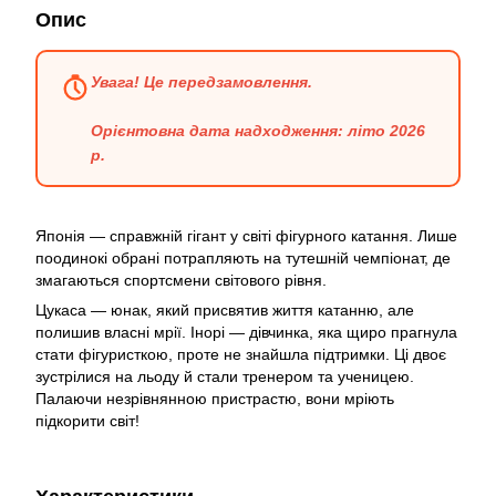
Опис
Увага! Це передзамовлення.
Орієнтовна дата надходження: літо 2026
р.
Японія — справжній гігант у світі фігурного катання. Лише
поодинокі обрані потрапляють на тутешній чемпіонат, де
змагаються спортсмени світового рівня.
Цукаса — юнак, який присвятив життя катанню, але
полишив власні мрії. Інорі — дівчинка, яка щиро прагнула
стати фігуристкою, проте не знайшла підтримки. Ці двоє
зустрілися на льоду й стали тренером та ученицею.
Палаючи незрівнянною пристрастю, вони мріють
підкорити світ!