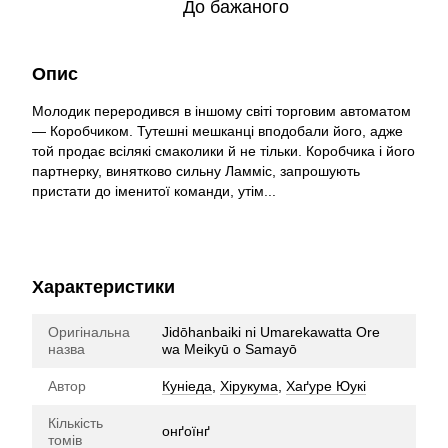
До бажаного
Опис
Молодик переродився в іншому світі торговим автоматом
— Коробчиком. Тутешні мешканці вподобали його, адже
той продає всілякі смаколики й не тільки. Коробчика і його
партнерку, винятково сильну Ламміс, запрошують
пристати до іменитої команди, утім...
Характеристики
Оригінальна
Jidōhanbaiki ni Umarekawatta Ore
назва
wa Meikyū o Samayō
Автор
Куніеда
,
Хірукума
,
Хаґуре Юукі
Кількість
онґоїнґ
томів