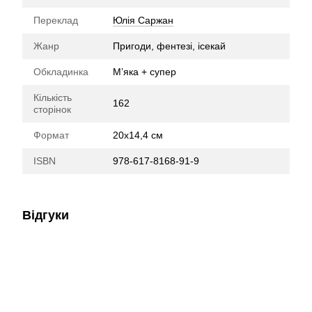
Переклад
Юлія Саржан
Жанр
Пригоди, фентезі, ісекай
Обкладинка
М’яка + супер
Кількість
162
сторінок
Формат
20х14,4 см
ISBN
978-617-8168-91-9
Відгуки