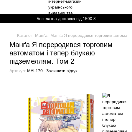
Безплатна доставка від 1500 ₴
Каталог
Манґа
Манґа Я переродився торговим автомато
Манґа Я переродився торговим
автоматом і тепер блукаю
підземеллям. Том 2
Артикул:
MAL170
Залишити відгук