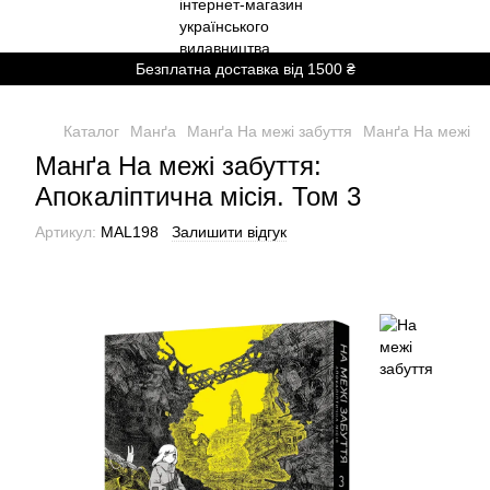
Безплатна доставка від 1500 ₴
Каталог
Манґа
Манґа На межі забуття
Манґа На межі за
Манґа На межі забуття:
Апокаліптична місія. Том 3
Артикул:
MAL198
Залишити відгук