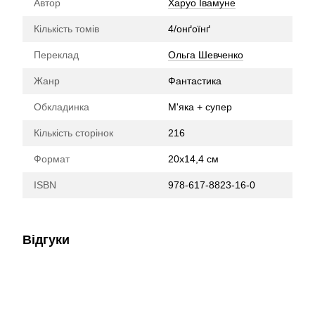
Автор
Харуо Івамуне
Кількість томів
4/онґоїнґ
Переклад
Ольга Шевченко
Жанр
Фантастика
Обкладинка
М'яка + супер
Кількість сторінок
216
Формат
20х14,4 см
ISBN
978-617-8823-16-0
Відгуки