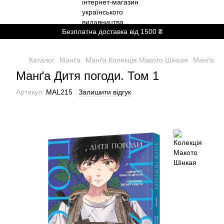
Безплатна доставка від 1500 ₴
Каталог
Манґа
Манґа Колекція Макото Шінкая
Манґа Ди
Манґа Дитя погоди. Том 1
Артикул:
MAL215
Залишити відгук