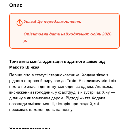
Опис
Увага! Це передзамовлення.
Орієнтовна дата надходження: осінь 2026
р.
Тритомна манґа-адаптація видатного аніме від
Макото Шінкая.
Перше літо в статусі старшокласника. Ходака тікає з
рідного острова й вирушає до Токіо. У великому місті він
нікого не знає, і дні тягнуться один за одним. Аж якось,
виснажений і голодний, у фастфуді він зустрічає Хіну —
дівчину з дивовижним даром. Відтоді життя Ходаки
назавжди змінюється. Це історія про людей, які
проживають кожен день на повну.