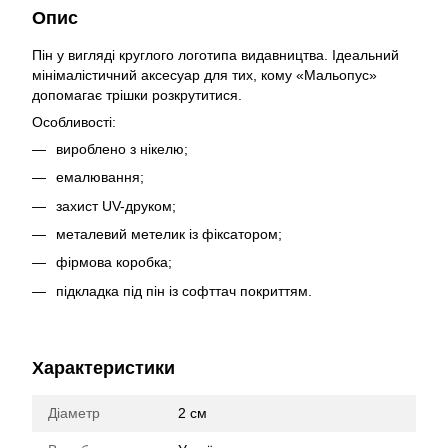
Опис
Пін у вигляді круглого логотипа видавництва. Ідеальний
мінімалістичний аксесуар для тих, кому «Мальопус»
допомагає трішки розкрутитися.
Особливості:
вироблено з нікелю;
емалювання;
захист UV-друком;
металевий метелик із фіксатором
;
фірмова коробка;
підкладка під пін із софттач покриттям.
Характеристики
Діаметр
2 см