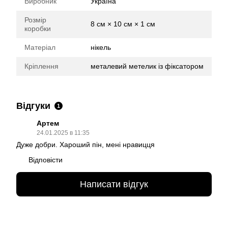
Виробник
Україна
Розмір
8 см × 10 см × 1 см
коробки
Матеріал
нікель
Кріплення
металевий метелик із фіксатором
Відгуки
1
Артем
24.01.2025 в 11:35
Дуже добри. Хароший пін, мені нравицця
Відповісти
Написати відгук