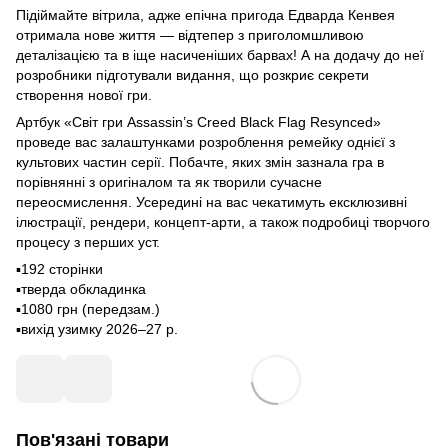
Підіймайте вітрила, адже епічна пригода Едварда Кенвея
отримала нове життя — відтепер з приголомшливою
деталізацією та в іще насиченіших барвах! А на додачу до неї
розробники підготували видання, що розкриє секрети
створення нової гри.
Артбук «Світ гри Assassin’s Creed Black Flag Resynced»
проведе вас залаштунками розроблення ремейку однієї з
культових частин серії. Побачте, яких змін зазнала гра в
порівнянні з оригіналом та як творили сучасне
переосмислення. Усередині на вас чекатимуть ексклюзивні
ілюстрації, рендери, концепт-арти, а також подробиці творчого
процесу з перших уст.
▪️192 сторінки
▪️тверда обкладинка
▪️1080 грн (передзам.)
▪️вихід узимку 2026–27 р.
Пов'язані товари