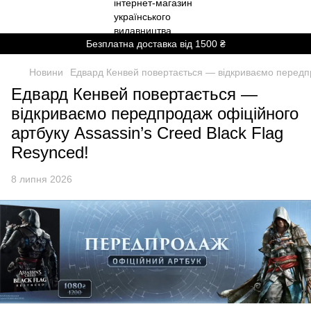
Безплатна доставка від 1500 ₴
Новини
Едвард Кенвей повертається — відкриваємо передпро
Едвард Кенвей повертається —
відкриваємо передпродаж офіційного
артбуку Assassin’s Creed Black Flag
Resynced!
8 липня 2026