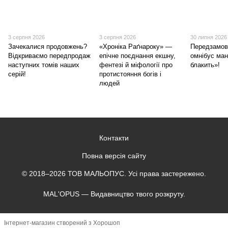
3 серпня 2026
3 серпня 2026
30 липня 2026
Зачекалися продовжень?
«Хроніка Раґнароку» —
Передзамов
Відкриваємо передпродаж
епічне поєднання екшну,
омнібус ма
наступних томів наших
фентезі й міфології про
блакить»!
серій!
протистояння богів і
людей
Контакти
Повна версія сайту
© 2018–2026 ТОВ МАЛЬОПУС. Усі права застережено.
MAL'OPUS — Видавництво твого розкруту.
Інтернет-магазин створений з Хорошоп