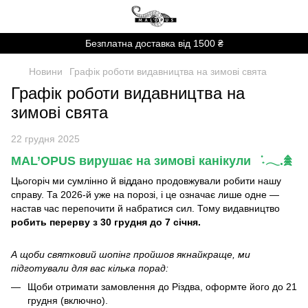
Безплатна доставка від 1500 ₴
Новини
Графік роботи видавництва на зимові свята
Графік роботи видавництва на
зимові свята
22 грудня 2025
MAL’OPUS вирушає на зимові канікули ݁ ˖𓂃.𖠰
Цьогоріч ми сумлінно й віддано продовжували робити нашу
справу. Та 2026-й уже на порозі, і це означає лише одне —
настав час перепочити й набратися сил. Тому видавництво
робить перерву з 30 грудня до 7 січня.
А щоби святковий шопінг пройшов якнайкраще, ми
підготували для вас кілька порад:
Щоби отримати замовлення до Різдва, оформте його до 21
грудня (включно).