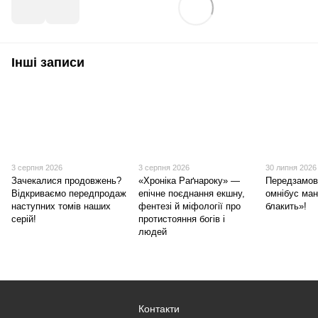
Інші записи
3 серпня 2026
3 серпня 2026
30 липня 2026
Зачекалися продовжень?
«Хроніка Раґнароку» —
Передзамов
Відкриваємо передпродаж
епічне поєднання екшну,
омнібус ма
наступних томів наших
фентезі й міфології про
блакить»!
серій!
протистояння богів і
людей
Контакти