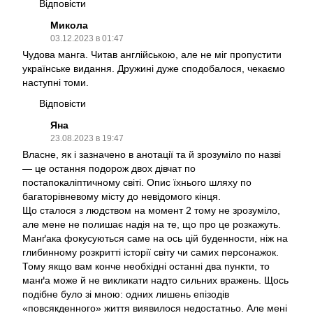
Відповісти
Микола
03.12.2023 в 01:47
Чудова манга. Читав англійською, але не міг пропустити
українське видання. Дружині дуже сподобалося, чекаємо
наступні томи.
Відповісти
Яна
23.08.2023 в 19:47
Власне, як і зазначено в анотації та й зрозуміло по назві
— це остання подорож двох дівчат по
постапокаліптичному світі. Опис їхнього шляху по
багаторівневому місту до невідомого кінця.
Що сталося з людством на момент 2 тому не зрозуміло,
але мене не полишає надія на те, що про це розкажуть.
Манґака фокусуються саме на ось цій буденности, ніж на
глибинному розкритті історії світу чи самих персонажок.
Тому якщо вам конче необхідні останні два пункти, то
манґа може й не викликати надто сильних вражень. Щось
подібне було зі мною: одних лишень епізодів
«повсякденного» життя виявилося недостатньо. Але мені