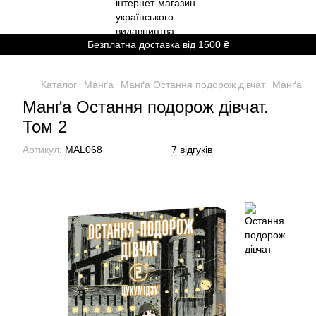
Безплатна доставка від 1500 ₴
Каталог
Манґа
Манґа Остання подорож дівчат
Манґа Ос
Манґа Остання подорож дівчат.
Том 2
Артикул:
MAL068
7 відгуків