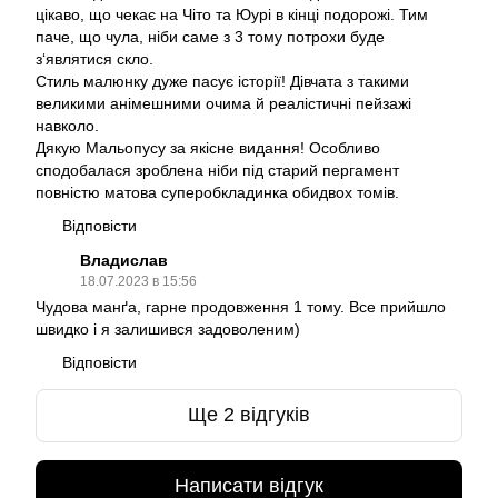
цікаво, що чекає на Чіто та Юурі в кінці подорожі. Тим
паче, що чула, ніби саме з 3 тому потрохи буде
з‘являтися скло.
Стиль малюнку дуже пасує історії! Дівчата з такими
великими анімешними очима й реалістичні пейзажі
навколо.
Дякую Мальопусу за якісне видання! Особливо
сподобалася зроблена ніби під старий пергамент
повністю матова суперобкладинка обидвох томів.
Відповісти
Владислав
18.07.2023 в 15:56
Чудова манґа, гарне продовження 1 тому. Все прийшло
швидко і я залишився задоволеним)
Відповісти
Ще 2 відгуків
Написати відгук