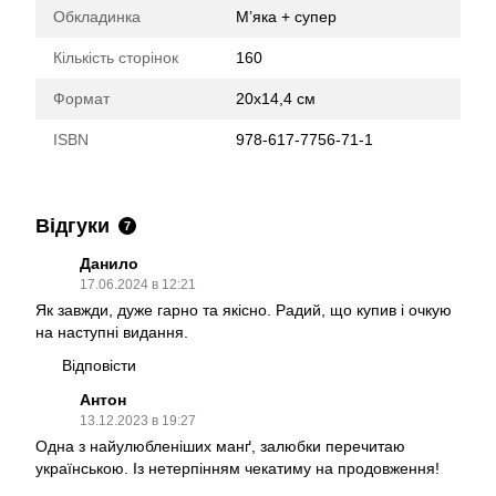
Обкладинка
М’яка + супер
Кількість сторінок
160
Формат
20х14,4 см
ISBN
978-617-7756-71-1
Відгуки
7
Данило
17.06.2024 в 12:21
Як завжди, дуже гарно та якісно. Радий, що купив і очкую
на наступні видання.
Відповісти
Антон
13.12.2023 в 19:27
Одна з найулюбленіших манґ, залюбки перечитаю
українською. Із нетерпінням чекатиму на продовження!