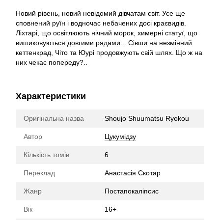
Новий рівень, новий невідомий дівчатам світ. Усе ще
сповнений руїн і водночас небачених досі краєвидів.
Ліхтарі, що освітлюють нічний морок, химерні статуї, що
вишиковуються довгими рядами... Сівши на незмінний
кеттенкрад, Чіто та Юурі продовжують свій шлях. Що ж на
них чекає попереду?..
Характеристики
Оригінальна назва
Shoujo Shuumatsu Ryokou
Автор
Цукумідзу
Кількість томів
6
Переклад
Анастасія Скотар
Жанр
Постапокаліпсис
Вік
16+