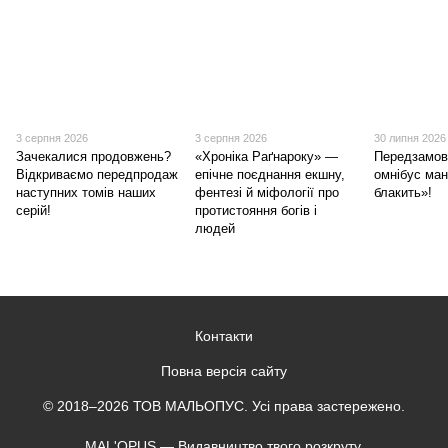
3 серпня 2026
3 серпня 2026
30 липня 2026
Зачекалися продовжень?
«Хроніка Раґнароку» —
Передзамов
Відкриваємо передпродаж
епічне поєднання екшну,
омнібус ма
наступних томів наших
фентезі й міфології про
блакить»!
серій!
протистояння богів і
людей
Контакти
Повна версія сайту
© 2018–2026 ТОВ МАЛЬОПУС. Усі права застережено.
MAL'OPUS — Видавництво твого розкруту.