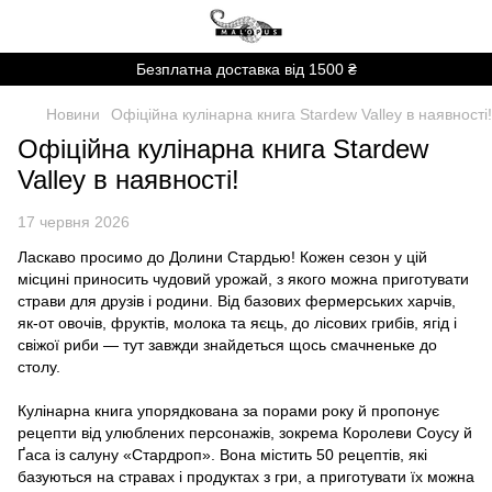
Безплатна доставка від 1500 ₴
Новини
Офіційна кулінарна книга Stardew Valley в наявності!
Офіційна кулінарна книга Stardew
Valley в наявності!
17 червня 2026
Ласкаво просимо до Долини Стардью! Кожен сезон у цій
місцині приносить чудовий урожай, з якого можна приготувати
страви для друзів і родини. Від базових фермерських харчів,
як-от овочів, фруктів, молока та яєць, до лісових грибів, ягід і
свіжої риби — тут завжди знайдеться щось смачненьке до
столу.
Кулінарна книга упорядкована за порами року й пропонує
рецепти від улюблених персонажів, зокрема Королеви Соусу й
Ґаса із салуну «Стардроп». Вона містить 50 рецептів, які
базуються на стравах і продуктах з гри, а приготувати їх можна