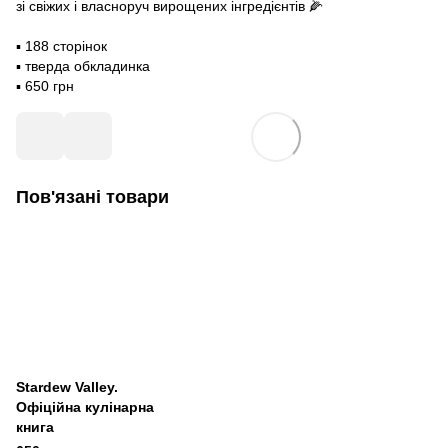
зі свіжих і власноруч вирощених інгредієнтів 🌽
▪️ 188 сторінок
▪️ тверда обкладинка
▪️ 650 грн
Пов'язані товари
Stardew Valley.
Офіційна кулінарна
книга