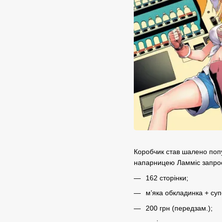
Коробчик став шалено попул
напарницею Ламміс запрос
162 сторінки;
мʼяка обкладинка + суп
200 грн (передзам.);