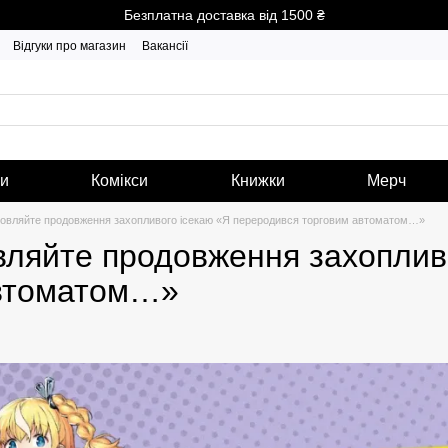
Безплатна доставка від 1500 ₴
Відгуки про магазин
Вакансії
ги
Комікси
Книжки
Мерч
овляйте продовження захопливого ісекаю «Я переродився торговим автоматом…»
ляйте продовження захопливо
автоматом…»