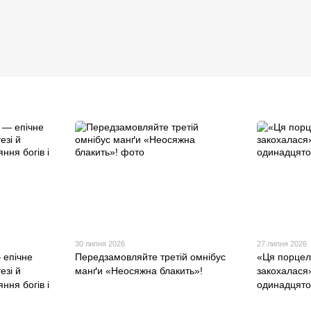
30 липня 2026
27 липня 2026
 епічне
Передзамовляйте третій омнібус
«Ця порцел
езі й
манґи «Неосяжна блакить»!
закохалася
ння богів і
одинадцято