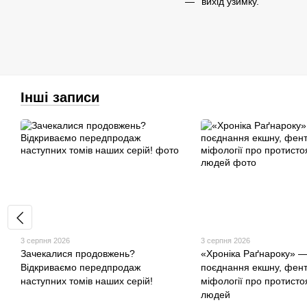
вихід узимку.
Інші записи
3 серпня 2026
3 серпня 2026
Зачекалися продовжень?
«Хроніка Раґнароку» —
Відкриваємо передпродаж
поєднання екшну, фент
наступних томів наших серій!
міфології про протистоя
людей