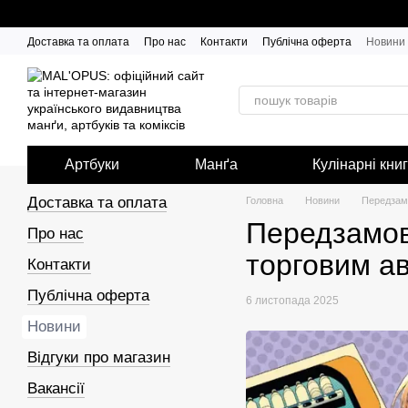
Перейти до основного контенту
Доставка та оплата
Про нас
Контакти
Публічна оферта
Новини
Артбуки
Манґа
Кулінарні кни
Доставка та оплата
Головна
Новини
Передзам
Передзамов
Про нас
торговим 
Контакти
Публічна оферта
6 листопада 2025
Новини
Відгуки про магазин
Вакансії