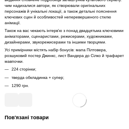
чим надихалися автори, як створювали оригінальних
персонажів й унікальні локації, а також детальні пояснення
ключових сцен й особливостей неперевершеного стилю
анімації.
Також на вас чекають інтерв'ю з понад двадцятьма ключовими
аніматорами, сценаристами, режисерами, художниками,
дизайнерами, звукорежисерами та іншими творцями.
Усі примірники містять набір бонусів: мапа Пілтовера,
розшуковий постер Джинкс, лист Вандера до Сілко й трафарет
мавпочки.
224 сторінки;
тверда обкладинка + супер;
1290 грн.
Пов'язані товари