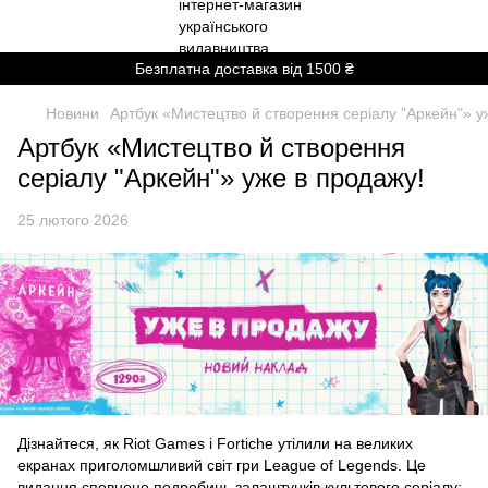
Безплатна доставка від 1500 ₴
Новини
Артбук «Мистецтво й створення серіалу "Аркейн"» у
Артбук «Мистецтво й створення
серіалу "Аркейн"» уже в продажу!
25 лютого 2026
Дізнайтеся, як Riot Games і Fortiche утілили на великих
екранах приголомшливий світ гри League of Legends. Це
видання сповнене подробиць залаштунків культового серіалу: