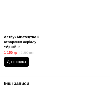
Артбук Мистецтво й
створення серіалу
«Аркейн»
1 150 грн
1 290 грн
До кошика
Інші записи