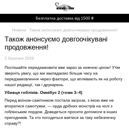
Безплатна доставка від 1500 ₴
Новини
Також анонсуємо довгоочікувані продовження!
Також анонсуємо довгоочікувані
продовження!
2 березня 2026
Поспішайте передзамовити вже зараз за нижчою ціною! Утім
зверніть увагу, що ми закладаємо більше часу на
передзамовлення через фактори, що впливають як на роботу
нашої редакції, так і друкарень.
Убивця гоблінів. Омнібус 2 (томи 3–4)
Перед воїном-самітником постала загроза, з якою вже не
впоратися самотужки, — орда дрібних монстрів на чолі з
гоблінським лордом. Доведеться просити допомоги в інших
пригодників. Та хто погодиться взятися за таку небезпечну
справу?!