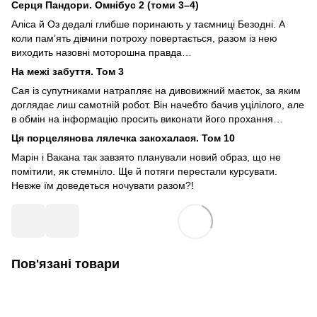
Серця Пандори. Омнібус 2 (томи 3–4)
Аліса й Оз дедалі глибше поринають у таємниці Безодні. А
коли памʼять дівчини потроху повертається, разом із нею
виходить назовні моторошна правда…
На межі забуття. Том 3
Сая із супутниками натрапляє на дивовижний маєток, за яким
доглядає лиш самотній робот. Він начебто бачив уцілілого, але
в обмін на інформацію просить виконати його прохання…
Ця порцелянова лялечка закохалася. Том 10
Марін і Вакана так завзято планували новий образ, що не
помітили, як стемніло. Ще й потяги перестали курсувати.
Невже їм доведеться ночувати разом?!
Пов'язані товари