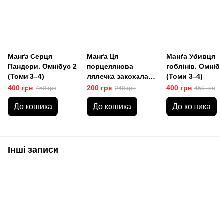
Манґа Серця
Манґа Ця
Манґа Убивця
Пандори. Омнібус 2
порцелянова
гоблінів. Омніб
(Томи 3–4)
лялечка закохалася.
(Томи 3–4)
Том 10
400 грн
200 грн
400 грн
450 грн
240 грн
450 грн
До кошика
До кошика
До кошика
Інші записи