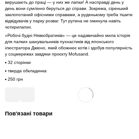
вирушають до праці — у них же лапки! А насправді день у
день вони сумлінно беруться до справи. Зокрема, сіренький
заклопотаний офісними справами, а руденькому треба тішити
відвідувачів у парку розваг. Тут рутина не оминула навіть
чотирилапих.
«Робочі будні Нявкобратиків» — це надзвичайно мила історія
для палких шанувальників пухнастиків від японського
ілюстратора Джюно, який обожнює котів і здобув популярність
у соцмережах завдяки проєкту Mofusand.
▪️ 32 сторінки
▪️ тверда обкладинка
▪️ 250 грн
Пов'язані товари