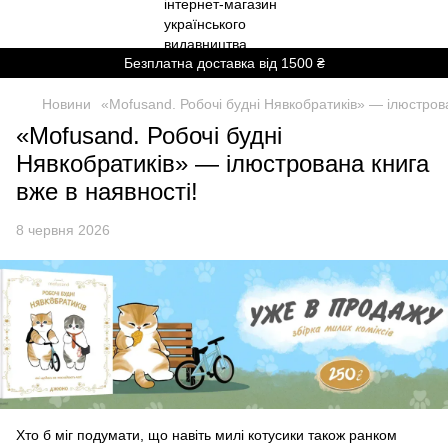
Безплатна доставка від 1500 ₴
Новини
«Mofusand. Робочі будні Нявкобратиків» — ілюстрова
«Mofusand. Робочі будні
Нявкобратиків» — ілюстрована книга
вже в наявності!
8 червня 2026
Хто б міг подумати, що навіть милі котусики також ранком