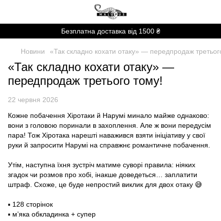
Безплатна доставка від 1500 ₴
Новини
«Так складно кохати отаку» — передпродаж третьог
«Так складно кохати отаку» —
передпродаж третього тому!
22 червня 2026
Кожне побачення Хіротаки й Нарумі минало майже однаково:
вони з головою поринали в захоплення. Але ж вони передусім
пара! Тож Хіротака нарешті наважився взяти ініціативу у свої
руки й запросити Нарумі на справжнє романтичне побачення.
Утім, наступна їхня зустріч матиме суворі правила: ніяких
згадок чи розмов про хобі, інакше доведеться… заплатити
штраф. Схоже, це буде непростий виклик для двох отаку 😅
▪️ 128 сторінок
▪️ мʼяка обкладинка + супер