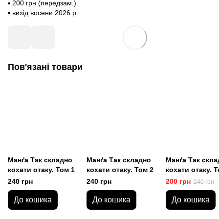
▪️ 200 грн (передзам.)
▪️ вихід восени 2026 р.
Пов'язані товари
Манґа Так складно
Манґа Так складно
Манґа Так скла
кохати отаку. Том 1
кохати отаку. Том 2
кохати отаку. Т
240 грн
240 грн
200 грн
240 грн
До кошика
До кошика
До кошика