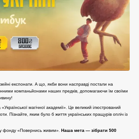
зейні експонати. А що, якби вони насправді постали на
мінними компаньйонами наших предків, допомагаючи їм своїми
ивину!
а «Української магічної академії». Це великий ілюстрований
оти. Пізнайте, яким було б життя українських пращурів опліч із
тку фонду «Повернись живим».
Наша мета — зібрати 500