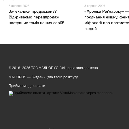
3 серпня 2026
3 серпня 2026
Зачекалися продовжень?
«Хроніка Раґнароку» —
Відкриваємо передпродаж
поєднання екшну, фент
наступних томів наших серій!
міфології про протистоя
людей
© 2018–2026 ТОВ МАЛЬОПУС. Усі права застережено.
MAL'OPUS — Видавництво твого розкруту.
Приймаємо до оплати