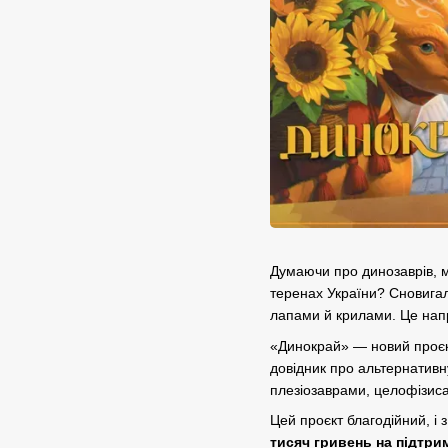
Думаючи про динозаврів, м
теренах України? Сновига
лапами й крилами. Це напр
«Динокрай» — новий проєкт 
довідник про альтернативну
плезіозаврами, целофізис
Цей проєкт благодійний, 
тисяч гривень на підтри