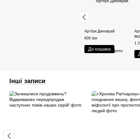
Артбук Динокрай
Ар
ви
800 грн
1 2
До кошика
Інші записи