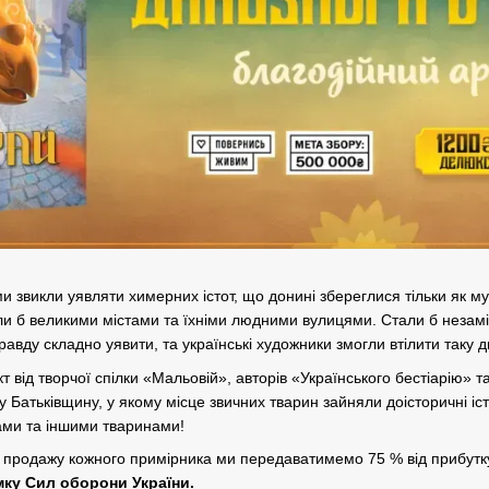
и звикли уявляти химерних істот, що донині збереглися тільки як му
ли б великими містами та їхніми людними вулицями. Стали б неза
авду складно уявити, та українські художники змогли втілити таку д
від творчої спілки «Мальовій», авторів «Українського бестіарію» т
 Батьківщину, у якому місце звичних тварин зайняли доісторичні іст
ами та іншими тваринами!
і з продажу кожного примірника ми передаватимемо 75 % від прибу
мку Сил оборони України.