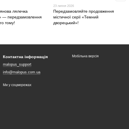
23 липня 2026
янова лялечка
Передзамовляйте продовження
» — передзамовлення
містичної серії «Темний
го тому!
дворецький»!
Мобільна версія
Контактна інформація
malopus_support
info@malopus.com.ua
Ми у соцмережах