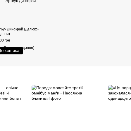
тбук Динокрай (Делюкс-
дання)
00 грн
До кошика