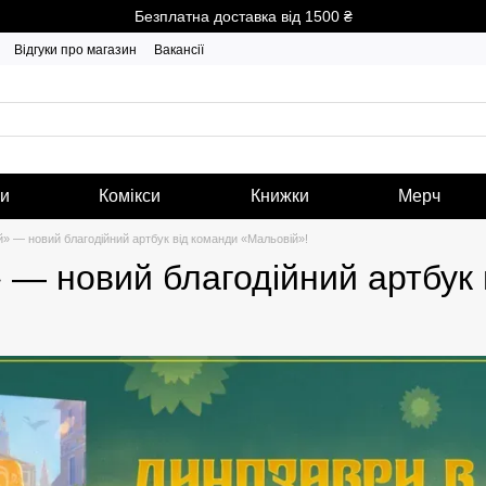
Безплатна доставка від 1500 ₴
Відгуки про магазин
Вакансії
ги
Комікси
Книжки
Мерч
» — новий благодійний артбук від команди «Мальовій»!
 — новий благодійний артбук 