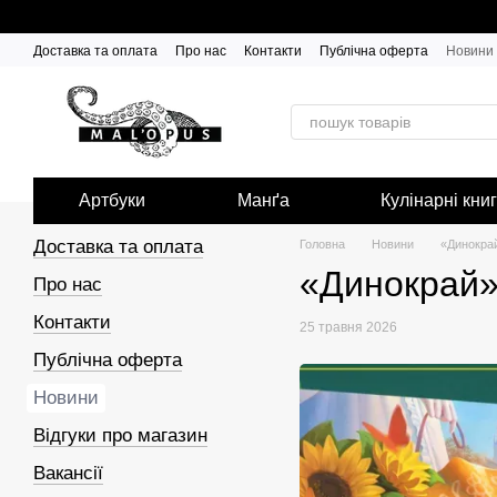
Перейти до основного контенту
Доставка та оплата
Про нас
Контакти
Публічна оферта
Новини
Артбуки
Манґа
Кулінарні кни
Доставка та оплата
Головна
Новини
«Динокрай
«Динокрай»
Про нас
Контакти
25 травня 2026
Публічна оферта
Новини
Відгуки про магазин
Вакансії