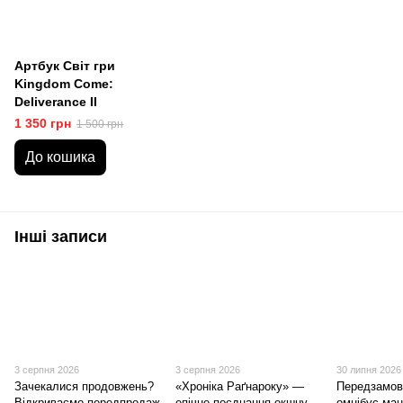
Артбук Світ гри
Kingdom Come:
Deliverance II
1 350 грн
1 500 грн
До кошика
Інші записи
3 серпня 2026
3 серпня 2026
30 липня 2026
Зачекалися продовжень?
«Хроніка Раґнароку» —
Передзамов
Відкриваємо передпродаж
епічне поєднання екшну,
омнібус ма