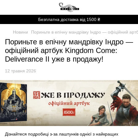
Безплатна доставка від 1500 ₴
Новини
Пориньте в епічну мандрівку Індро — офіційний артб
Пориньте в епічну мандрівку Індро —
офіційний артбук Kingdom Come:
Deliverance II уже в продажу!
12 травня 2026
Дізнайтеся подробиці з-за лаштунків однієї з найкращих